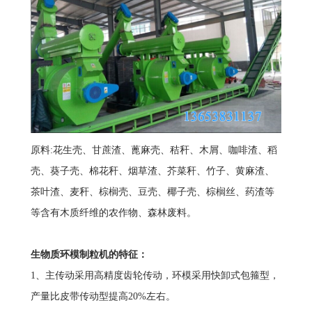
原料:花生壳、甘蔗渣、蓖麻壳、秸秆、木屑、咖啡渣、稻
壳、葵子壳、棉花秆、烟草渣、芥菜秆、竹子、黄麻渣、
茶叶渣、麦秆、棕榈壳、豆壳、椰子壳、棕榈丝、药渣等
等含有木质纤维的农作物、森林废料。
生物质环模制粒机的特征：
1、主传动采用高精度齿轮传动，环模采用快卸式包箍型，
产量比皮带传动型提高20%左右。